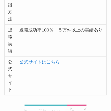
談
方
法
退
退職成功率100％ ５万件以上の実績あり
職
実
績
公
公式サイトはこちら
式
サ
イ
ト