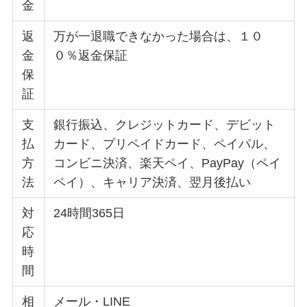
金
返
万が一退職できなかった場合は、１０
金
０％返金保証
保
証
支
銀行振込、クレジットカード、デビット
払
カード、プリペイドカード、ペイパル、
方
コンビニ決済、楽天ペイ、PayPay（ペイ
法
ペイ）、キャリア決済、翌月後払い
対
24時間365日
応
時
間
相
メール・LINE