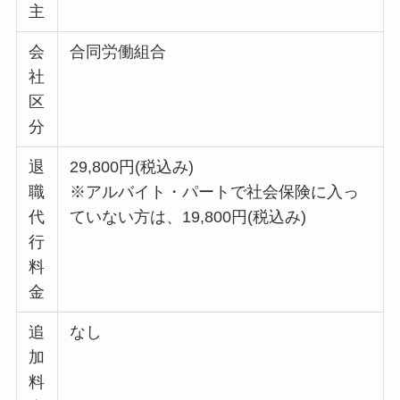
主
会
合同労働組合
社
区
分
退
29,800円(税込み)
職
※アルバイト・パートで社会保険に入っ
代
ていない方は、19,800円(税込み)
行
料
金
追
なし
加
料